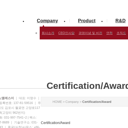
Company
Product
R&D
회사소개
CEO인사말
경영이념 및 비전
연혁
조직도
Certification/Awar
나노엠에스이
｜ 대표: 이명수 ｜
HOME > Company >
Certification/Award
번호: 137-81-59516 ｜ 주
기도 김포시 월곶면 고양로117
4(고양리 962번지)
 031-997-7541~2 | 팩스:
97-8689 ｜ 기술연구소: 031-
Certification/Award
543 ｜ 중국(심천)사무소: +86-