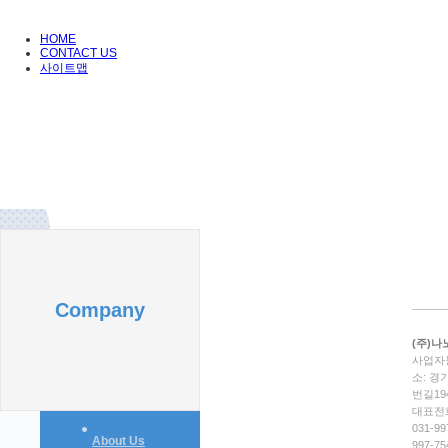
HOME
CONTACT US
사이트맵
Company
(주)
사업자등록
소: 경
번길19
대표전화:
031-9
About Us
997-7