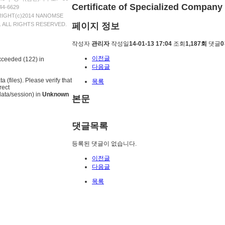
Certificate of Specialized Company 
44-6629
IGHT(c)2014 NANOMSE
페이지 정보
d. ALL RIGHTS RESERVED.
작성자
관리자
작성일
14-01-13 17:04
조회
1,187회
댓글
이전글
exceeded (122) in
다음글
 (files). Please verify that
목록
rect
ata/session) in
Unknown
본문
댓글목록
등록된 댓글이 없습니다.
이전글
다음글
목록