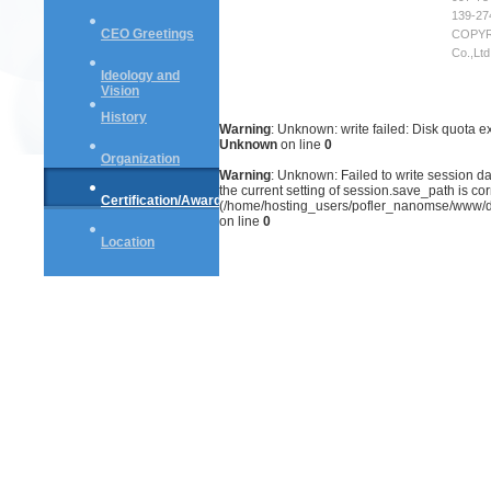
139-27
CEO Greetings
COPYR
Co.,Lt
Ideology and
Vision
History
Warning
: Unknown: write failed: Disk quota 
Unknown
on line
0
Organization
Warning
: Unknown: Failed to write session data
the current setting of session.save_path is cor
Certification/Award
(/home/hosting_users/pofler_nanomse/www/d
on line
0
Location