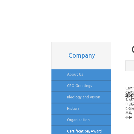
Company
About Us
CEO Greetings
Cert
Cert
페이지
Ideology and Vision
작성
이전
History
다음
목록
본문
Organization
Certification/Award