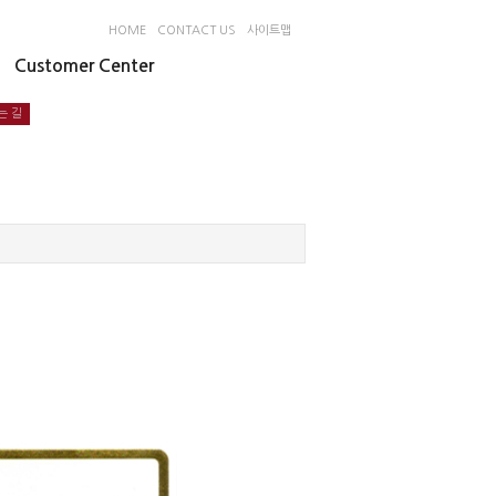
HOME
CONTACT US
사이트맵
Customer Center
는 길