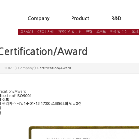
Company
Product
R&D
회사소개
CEO인사말
경영이념 및 비전
연혁
조직도
인증 및 수상
오시
Certification/Award
HOME > Company >
Certification/Award
ification/Award
ificate of ISO9001
 정보
자
관리자
작성일
14-01-13 17:00
조회
962회
댓글
0건
글
글